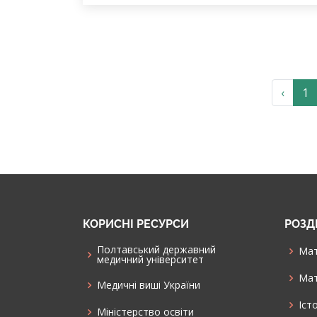
‹
1
КОРИСНІ РЕСУРСИ
РОЗД
Полтавський державний
Мат
медичний університет
Мат
Медичні виші України
Іст
Міністерство освіти