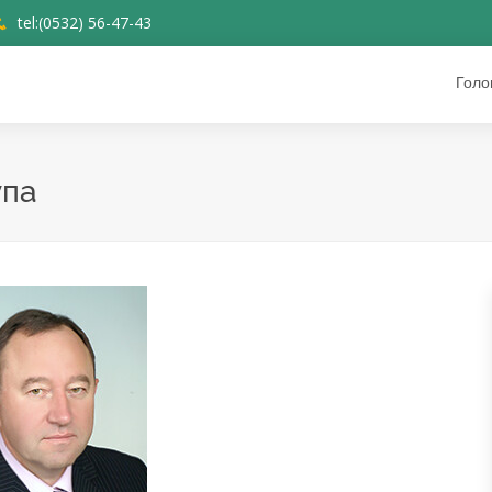
tel:(0532) 56-47-43
Голо
упа