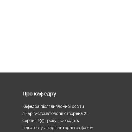
Про кафедру
Кафедра післядипломної освіти
лікарів-стоматологів створена 21
серпня 1991 року, проводить
підготовку лікарів-інтернів за фахом