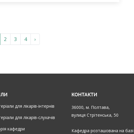
2
3
4
›
ІЛИ
КОНТАКТИ
еріали для лікарів-інтернів
36000, м. Полтава,
вулиця Стрітенська, 50
еріали для лікарів-слухачів
орія кафедри
Кафедра розташована на базі