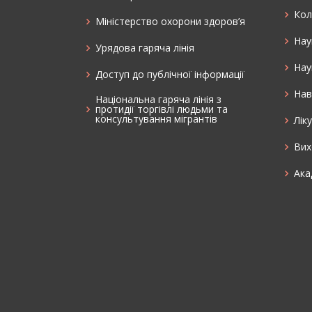
Кол
Міністерство охорони здоров’я
Нау
Урядова гаряча лінія
Нау
Доступ до публічної інформації
Нав
Національна гаряча лінія з
протидії торгівлі людьми та
консультування мiгрантiв
Лік
Вих
Ака